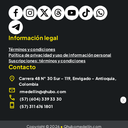
Información legal
Términos y condiciones
Política de privacidad y uso de información personal
Suscripciones: términos y condiciones
Contacto
Carrera 48 N° 30 Sur - 119, Envigado - Antioquia,
Colombia
rmedellin@qhubo.com
(57) (604) 339 33 30
x
(57) 311 676 1801
Copyright © 2026
•
Qhubomedellín.com