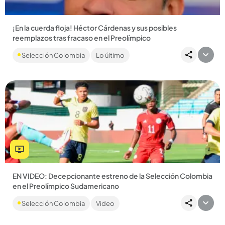
¡En la cuerda floja! Héctor Cárdenas y sus posibles
reemplazos tras fracaso en el Preolímpico
La Selección Colombia bajo el mando del caleño no ha
Selección Colombia
Lo último
ganado ni un solo partido en el torneo que se disputa en
Venezuela...
Compartir Noticia
EN VIDEO: Decepcionante estreno de la Selección Colombia
en el Preolímpico Sudamericano
La Tricolor jugó por más de 60 minutos con un hombre menos
Selección Colombia
Video
por la expulsión de Jimer Fory....