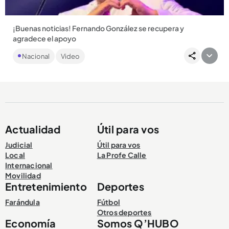
¡Buenas noticias! Fernando González se recupera y
agradece el apoyo
El cantante antioqueño fue sometido a una delicada
Nacional
Video
cirugía....
Actualidad
Útil para vos
Compartir Noticia
Judicial
Útil para vos
Local
La Profe Calle
Internacional
Movilidad
Entretenimiento
Deportes
Farándula
Fútbol
Otros deportes
Economía
Somos Q’HUBO