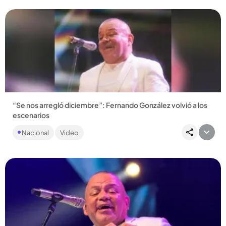
“Se nos arregló diciembre”: Fernando González volvió a los
escenarios
El cantante superó la convalecencia de su cirugía de corazón.
Nacional
Video
Su primer concierto fue en el encendido de los alumbrados
en...
Compartir Noticia