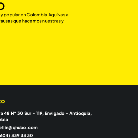
O
 y popular en Colombia.Aquí vas a
 causas que hacemos nuestras y
to
a 48 N° 30 Sur - 119, Envigado - Antioquia,
mbia
ellin@qhubo.com
(604) 339 33 30