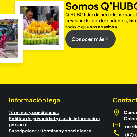
Somos Q’HUB
Q’HUBO líder de periodismo social
descubrir lo que defendemos, las
todo lo que nos apasiona.
Conocer más
Información legal
Contac
Términos y condiciones
Carrer
Política de privacidad y uso de información
Colo
personal
rmed
Suscripciones: términos y condiciones
(57) 