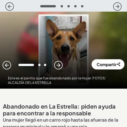
1
2
3
4
5
Compartir
1
2
3
Este es el perrito que fue abandonado por la mujer. FOTOS:
ALCALDÍA DE LA ESTRELLA
Abandonado en La Estrella: piden ayuda
para encontrar a la responsable
Una mujer llegó en un carro rojo hasta las afueras de la
perrera municipal y lo amarró a una reja.