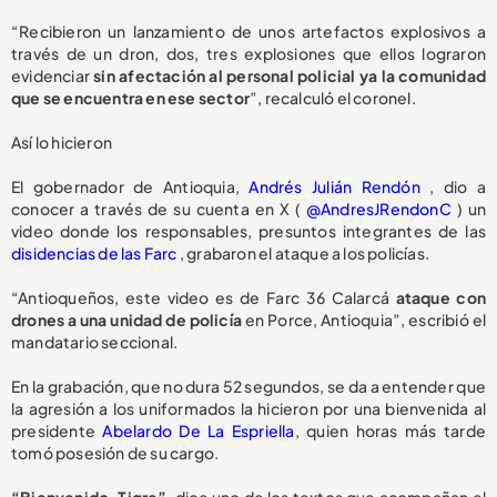
“Recibieron un lanzamiento de unos artefactos explosivos a
través de un dron, dos, tres explosiones que ellos lograron
evidenciar
sin afectación al personal policial ya la comunidad
que se encuentra en ese sector
”, recalculó el coronel.
Así lo hicieron
El gobernador de Antioquia,
Andrés Julián Rendón
, dio a
conocer a través de su cuenta en X (
@AndresJRendonC
) un
video donde los responsables, presuntos integrantes de las
disidencias de las Farc
, grabaron el ataque a los policías.
“Antioqueños, este video es de Farc 36 Calarcá
ataque con
drones a una unidad de policía
en Porce, Antioquia”, escribió el
mandatario seccional.
En la grabación, que no dura 52 segundos, se da a entender que
la agresión a los uniformados la hicieron por una bienvenida al
presidente
Abelardo De La Espriella
, quien horas más tarde
tomó posesión de su cargo.
“Bienvenido, Tigre”
, dice uno de los textos que acompañan el