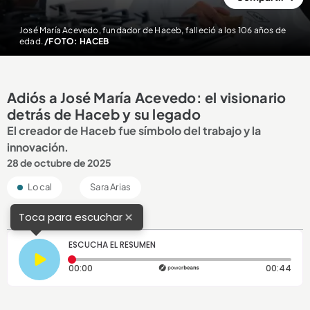
José María Acevedo, fundador de Haceb, falleció a los 106 años de
edad.
/FOTO: HACEB
Adiós a José María Acevedo: el visionario
detrás de Haceb y su legado
El creador de Haceb fue símbolo del trabajo y la
innovación.
28 de octubre de 2025
Local
Sara Arias
×
Toca para escuchar
ESCUCHA EL RESUMEN
Tiempo transcurrido: 0 segundos
Dura
00:00
00:44