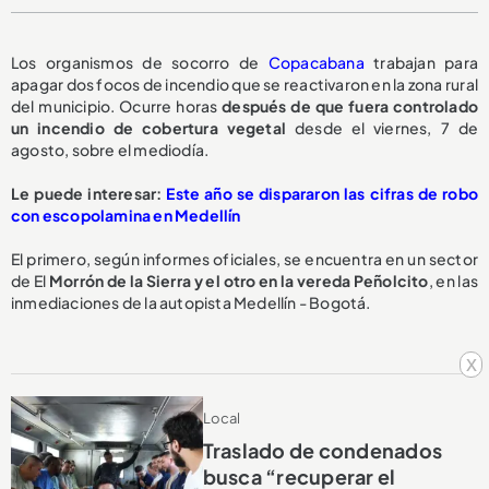
Los organismos de socorro de
Copacabana
trabajan para
apagar dos focos de incendio que se reactivaron en la zona rural
del municipio. Ocurre horas
después de que fuera controlado
un incendio de cobertura vegetal
desde el viernes, 7 de
agosto, sobre el mediodía.
Le puede interesar:
Este año se dispararon las cifras de robo
con escopolamina en Medellín
El primero, según informes oficiales, se encuentra en un sector
de El
Morrón de la Sierra y el otro en la vereda Peñolcito
, en las
inmediaciones de la autopista Medellín - Bogotá.
x
Local
Traslado de condenados
busca “recuperar el