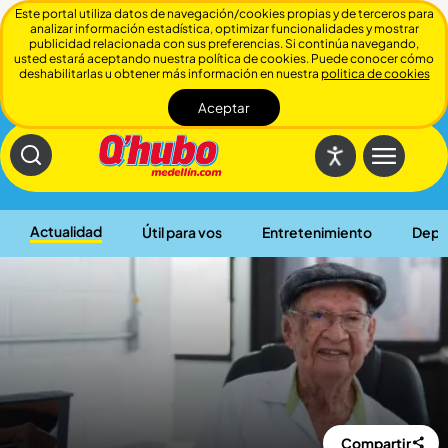
Este portal utiliza datos de navegación/cookies propias y de terceros para
analizar información estadística, optimizar funcionalidades y mostrar
publicidad relacionada con sus preferencias. Si continúa navegando,
usted estará aceptando nuestra política de cookies. Puede conocer cómo
deshabilitarlas u obtener más información en nuestra
politica de cookies
Aceptar
Cerrar
Actualidad
Útil para vos
Entretenimiento
Depo
Compartir