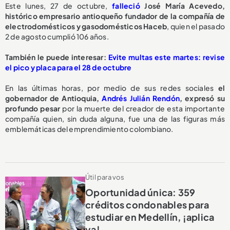
Este lunes, 27 de octubre,
falleció
José María Acevedo,
histórico empresario antioqueño fundador de la compañía de
electrodomésticos y gasodomésticos Haceb
, quien el pasado
2 de agosto cumplió 106 años.
También le puede interesar:
Evite multas este martes: revise
el pico y placa para el 28 de octubre
En las últimas horas, por medio de sus redes sociales
el
gobernador de Antioquia,
Andrés Julián Rendón
, expresó su
profundo pesar
por la muerte del creador de esta importante
compañía quien, sin duda alguna, fue una de las figuras más
emblemáticas del emprendimiento colombiano.
Útil para vos
Oportunidad única: 359
créditos condonables para
estudiar en Medellín, ¡aplica
ya!