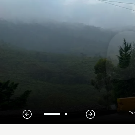
En 
1
2