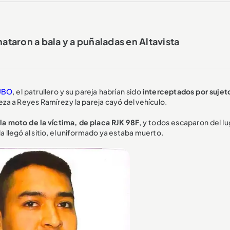
mataron a bala y a puñaladas en Altavista
UBO
, el patrullero y su pareja habrían sido
interceptados por sujet
beza a Reyes Ramírez y la pareja cayó del vehículo.
 la moto de la víctima, de placa RJK 98F
, y todos escaparon del lu
a llegó al sitio, el uniformado ya estaba muerto.