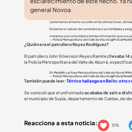
esclarecimiento de este hecho. Ya h
general Novoa.
Lamentamos el hecho ocurrido en las últimas horas, dónde f
Enviamos un saludo de condolencia a sus familiares y amig
Invitamos a la comunidad a brindar información que nos pe
— Policía Metropolitana del Valle de Aburrá (@PoliciaMedell
¿Quién era el patrullero Reyes Rodríguez?
El patrullero John Stivenson Reyes Ramírez
llevaba 14 
la Policía Metropolitana del Valle de Aburrá, específi
En Medellín y el Área Metropolitana del Valle de Aburrá
#Ni
— Policía Metropolitana del Valle de Aburrá (@PoliciaMedell
También puede leer:
Tétrico hallazgo en Bello: otro 
Se conoció que el uniformado
acababa de salir a disf
el municipio de Supía, departamento de Caldas, de do
Reacciona a esta noticia:
0%