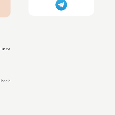
ijín de
a hacia