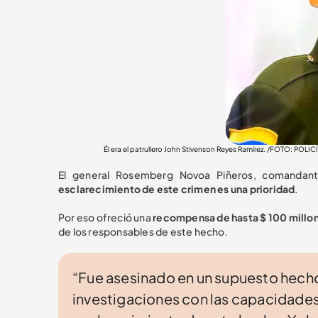
Él era el patrullero John Stivenson Reyes Ramírez. /FOTO: POL
El general Rosemberg Novoa Piñeros, comandan
esclarecimiento de este crimen es una prioridad
.
Por eso ofreció una
recompensa de hasta $ 100 millo
de los responsables de este hecho.
“Fue asesinado en un supuesto hecho
investigaciones con las capacidades 