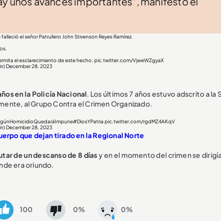
ay unos avances importantes”, manifestó el
alleció el señor Patrullero John Stivenson Reyes Ramírez.
os.
rmita el esclarecimiento de este hecho.
pic.twitter.com/VjweWZgyaX
in)
December 28, 2023
años en la Policía Nacional
. Los últimos 7 años estuvo adscrito a la S
camente, al Grupo Contra el Crimen Organizado.
ngúnHomicidioQuedaráImpune
#DiosYPatria
pic.twitter.com/rgdMZ4AKqV
in)
December 28, 2023
cuerpo que dejan tirado en la Regional Norte
rutar de un descanso de 8 días
y en el momento del crimen se dirigí
nde era oriundo.
100
0%
0%