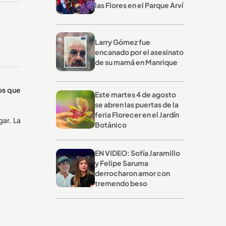
las Flores en el Parque Arví
Larry Gómez fue
encanado por el asesinato
de su mamá en Manrique
os que
Este martes 4 de agosto
se abren las puertas de la
feria Florecer en el Jardín
gar. La
Botánico
EN VIDEO: Sofía Jaramillo
y Felipe Saruma
derrocharon amor con
tremendo beso