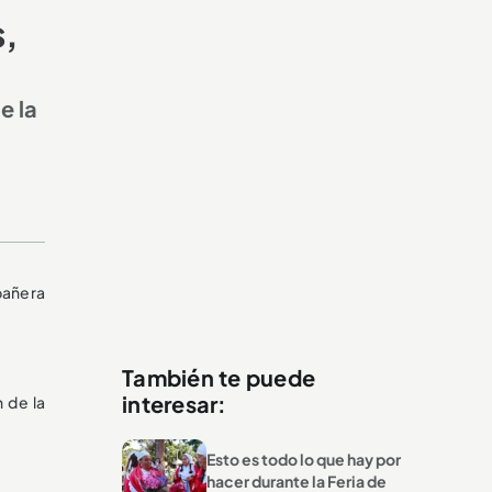
s,
e la
pañera
También te puede
interesar:
n de la
Esto es todo lo que hay por
hacer durante la Feria de