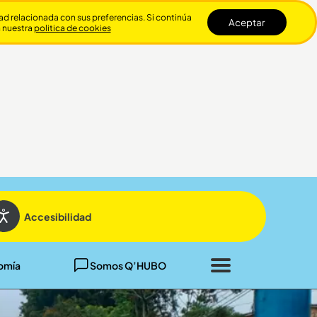
dad relacionada con sus preferencias. Si continúa
Aceptar
n nuestra
politica de cookies
Cerrar
Accesibilidad
omía
Somos Q’HUBO