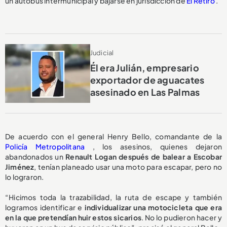
un autobús intermunicipal y bajarse en jurisdicción de
El Retiro
.
Judicial
Él era Julián, empresario
exportador de aguacates
asesinado en Las Palmas
De acuerdo con el general Henry Bello, comandante de la
Policía Metropolitana
, los asesinos, quienes dejaron
abandonados un
Renault Logan después de balear a Escobar
Jiménez
, tenían planeado usar una moto para escapar, pero no
lo lograron.
“Hicimos toda la trazabilidad, la ruta de escape y también
logramos identificar e
individualizar una motocicleta que era
en la que pretendían huir estos sicarios
. No lo pudieron hacer y