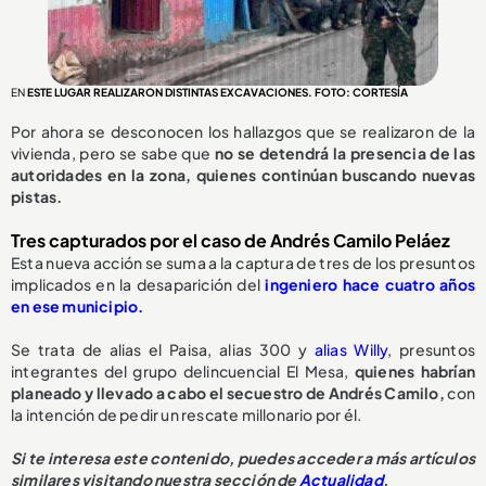
EN
ESTE LUGAR REALIZARON DISTINTAS EXCAVACIONES. FOTO: CORTESÍA
Por ahora se desconocen los hallazgos que se realizaron de la
vivienda, pero se sabe que
no se detendrá la presencia de las
autoridades en la zona, quienes continúan buscando nuevas
pistas.
Tres capturados por el caso de Andrés Camilo Peláez
Esta nueva acción se suma a la captura de tres de los presuntos
implicados en la desaparición del
ingeniero hace cuatro años
en ese municipio.
Se trata de alias el Paisa, alias 300 y
alias Willy
, presuntos
integrantes del grupo delincuencial El Mesa,
quienes habrían
planeado y llevado a cabo el secuestro de Andrés Camilo,
con
la intención de pedir un rescate millonario por él.
Si te interesa este contenido, puedes acceder a más artículos
similares visitando nuestra sección de
Actualidad
.