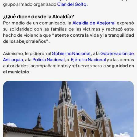
grupo armado organizado
Clan del Golfo.
¿Qué dicen desde la Alcaldía?
Por medio de un comunicado, la
Alcaldía de Abejorral
expresó
su solidaridad con las familias de las víctimas y rechazó este
hecho de violencia que
“atente contra la vida y la tranquilidad
de los abejorraleños”.
Asimismo, le pidieron al
Gobierno Nacional
, a la
Gobernación de
Antioquia
, a la
Policía Nacional
, al
Ejército Nacional
y a las demás
autoridades, acompañamiento y refuerzos para la
seguridad en
el municipio.