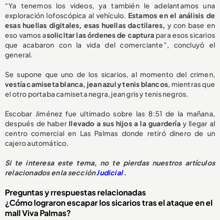
“Ya tenemos los videos, ya también le adelantamos una
exploración lofoscópica al vehículo.
Estamos en el análisis de
esas huellas digitales, esas huellas dactilares,
y con base en
eso vamos a
solicitar las órdenes de captura
para esos sicarios
que acabaron con la vida del comerciante”, concluyó el
general.
Se supone que uno de los sicarios, al momento del crimen,
vestía camiseta blanca, jean azul y tenis blancos
, mientras que
el otro portaba camiseta negra, jean gris y tenis negros.
Escobar Jiménez fue ultimado sobre las 8:51 de la mañana,
después de haber
llevado a sus hijos a la guardería
y llegar al
centro comercial en Las Palmas donde retiró dinero de un
cajero automático.
Si te interesa este tema, no te pierdas nuestros artículos
relacionados en la sección
Judicial
.
Preguntas y rrespuestas relacionadas
¿Cómo lograron escapar los sicarios tras el ataque en el
mall Viva Palmas?