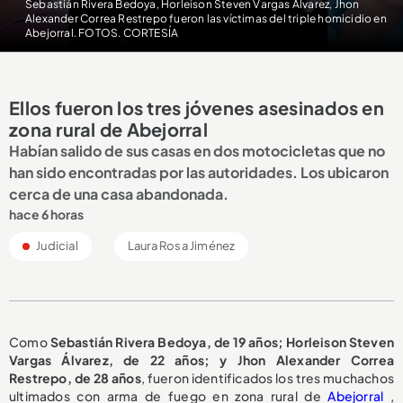
Sebastián Rivera Bedoya, Horleison Steven Vargas Álvarez, Jhon
Alexander Correa Restrepo fueron las víctimas del triple homicidio en
Abejorral. FOTOS. CORTESÍA
Ellos fueron los tres jóvenes asesinados en
zona rural de Abejorral
Habían salido de sus casas en dos motocicletas que no
han sido encontradas por las autoridades. Los ubicaron
cerca de una casa abandonada.
hace 6 horas
Judicial
Laura Rosa Jiménez
Como
Sebastián Rivera Bedoya, de 19 años; Horleison Steven
Vargas Álvarez, de 22 años; y Jhon Alexander Correa
Restrepo, de 28 años
, fueron identificados los tres muchachos
ultimados con arma de fuego en zona rural de
Abejorral
,