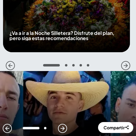
¿Va a ir a la Noche Silletera? Disfrute del plan,
pero siga estas recomendaciones
1
2
3
4
5
Compartir
1
2