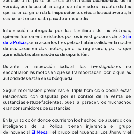
Sucedió en la parte de atrás de una
casa abandonada de la
vereda,
por lo que el hallazgo fue informado a las autoridades
que se encargaron de la
inspeccion tecnica a los cadaveres
, la
cual se extiende hasta pasado el mediodía.
Información entregada por los familiares de las víctimas,
quienes fueron entrevistados por los investigadores de la
Sijín
de la Policía,
señala que los tres pelaos habían salido en la noche
de sus casas en dos motos, pero no regresaron, por lo que
aprendido las alarmas de su desaparición.
Durante la inspección judicial, los investigadores no
encontraron las motos en que se transportaban, por lo que las
autoridades están en su búsqueda.
Según información preliminar, el triple homicidio podría estar
relacionado con
disputas por el control de la venta de
sustancias estupefacientes,
pues, al parecer, los muchachos
eran consumidores de sustancias.
En la jurisdicción donde ocurrieron los hechos, de acuerdo con
inteligencia de la Policía, tienen injerencia el grupo
delincuencial
El Mesa
, el grupo delincuencial
Los Jhony
y el