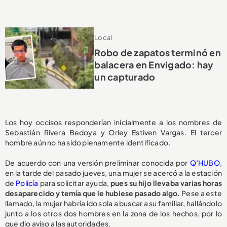
Local
Robo de zapatos terminó en
balacera en Envigado: hay
un capturado
Los hoy occisos responderían inicialmente a los nombres de
Sebastián Rivera Bedoya y Orley Estiven Vargas. El tercer
hombre aún no ha sido plenamente identificado.
De acuerdo con una versión preliminar conocida por
Q’HUBO
,
en la tarde del pasado jueves, una mujer se acercó a la estación
de
Policía
para solicitar ayuda,
pues su hijo llevaba varias horas
desaparecido y temía que le hubiese pasado algo.
Pese a este
llamado, la mujer habría ido sola a buscar a su familiar, hallándolo
junto a los otros dos hombres en la zona de los hechos, por lo
que dio aviso a las autoridades.