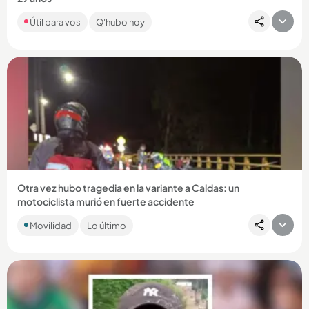
Con música, deporte, árboles y color, el centro comercial
Útil para vos
Q'hubo hoy
Sandiego tendrá actividades gratuitas en agosto con motivo
de la...
Compartir Noticia
Otra vez hubo tragedia en la variante a Caldas: un
motociclista murió en fuerte accidente
La víctima se movilizaba en sentido norte - sur y habría
Movilidad
Lo último
colisionado con otro vehículo en jurisdicción de La Estrella. ...